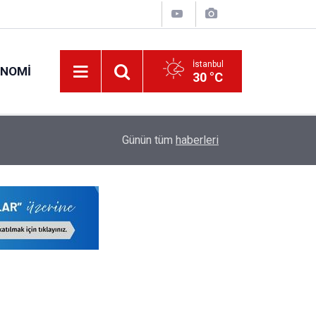
İstanbul
ONOMI
30 °C
00:57
Erciyes Üniversitesi KPSS Puanıyla 204 Adet S
Günün tüm
haberleri