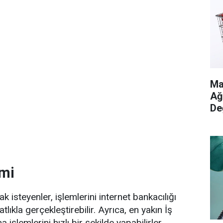
Ma
Ağ
De
emi
 isteyenler, işlemlerini internet bankacılığı
ıkla gerçekleştirebilir. Ayrıca, en yakın İş
şlemlerini hızlı bir şekilde yapabilirler.