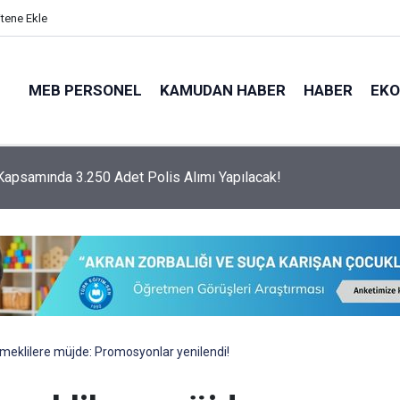
itene Ekle
MEB PERSONEL
KAMUDAN HABER
HABER
EK
psamında 3.250 Adet Polis Alımı Yapılacak!
meklilere müjde: Promosyonlar yenilendi!