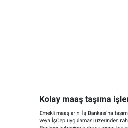
Kolay maaş taşıma işl
Emekli maaşlarını İş Bankası'na taşımak
veya İşCep uygulaması üzerinden rahatl
Bankası şubesine giderek maaş taşıma i