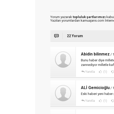
Yorum yazarak
topluluk şartlarımızı
kabul
Yazılan yorumlardan kamuajans.com İnternet
22 Yorum
Abidin bilinmez
/ 
Bunu haber diye millet
zannediyor milletle ka
Yanıtla
(1)
ALİ Gemicioğlu
/ 
Eski haberi yeni haber
Yanıtla
(1)