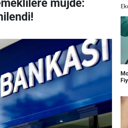
emeklilere müjde:
Ek
ilendi!
Mo
Fiy