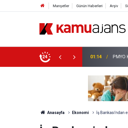
Manşetler
Günün Haberleri
Arşiv
S
aşvuruları Başladı!
24
01:14
PMYO Ka
Anasayfa
Ekonomi
İş Bankası’ndan e