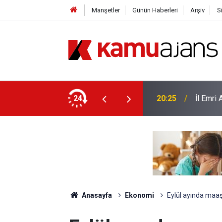
Manşetler
Günün Haberleri
Arşiv
S
yor
24
20:25
İl Emri
Anasayfa
Ekonomi
Eylül ayında maaş