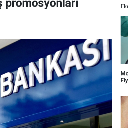
ş promosyonları
Ek
Mo
Fiy