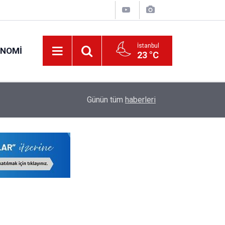
İstanbul
ONOMI
23 °C
19:34
O Öğretmenlerin Yaz Tatili 17 Ağustos'ta Sona 
Günün tüm
haberleri