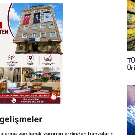
TÜ
Ür
 gelişmeler
aşlarına yapılacak zammın ardından bankaların