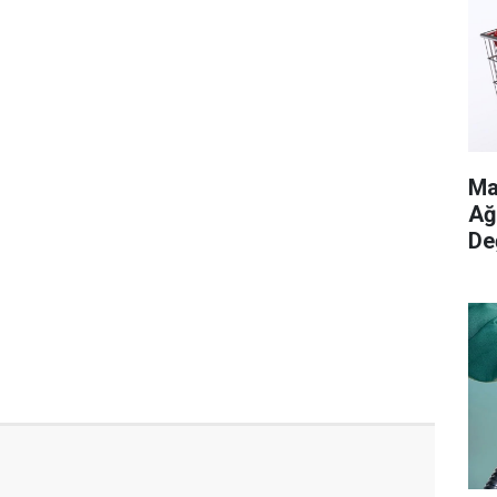
Ma
Ağ
De