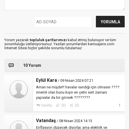
Yorum yazarak
topluluk şartlarımızı
kabul etmiş bulunuyor ve tüm
sorumluluğu üstleniyorsunuz. Yazılan yorumlardan kamuajans.com
İnternet Sitesi hiçbir şekilde sorumlu tutulamaz
10 Yorum
Eylül Kara
/ 09 Nisan 2024 07:21
Aman ne müjde!!! havalar ısındığı için olmasın ????
önemli olan bunu kışın en çetin sert zamanı
yapsalar da bir görsek ????????
Yanıtla
(0)
(0)
Vatandaş
/ 08 Nisan 2024 14:13
Enflasyon düşecek diyorlar, ama elektrik ve