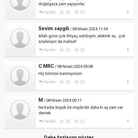
doğalgaza zam yapıyorlar.
Yanıtla
(2)
(1)
Sevim saygili
/ 08 Nisan 2024 11:54
Allah görür çok ihtiyaç sahibiyim ,elektrik su ..çok
söyleniyor da malisef
Yanıtla
(1)
(0)
C MRC
/ 08 Nisan 2024 09:08
Hiç birinize inanmıyorum
Yanıtla
(3)
(0)
M
/ 08 Nisan 2024 00:11
Ne kadar büyük bir müjde Bir daha ki ay zam var
demek
Yanıtla
(3)
(1)
Daha fazlasını göster