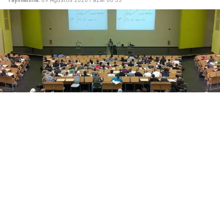
Yayınlanma:
09 Ağustos 2026 Pazar 00:53
Yükseköğretim Kanunu düzenlemesiyle azami
süresini dolduran son sınıf öğrencilerine iki ek
sınav hakkı verildi. Süreç, başvuru ve merak edilen
tüm detaylar haberimizde.
Üniversitelerde Azami Süre ve Ek Sınav Haklarında