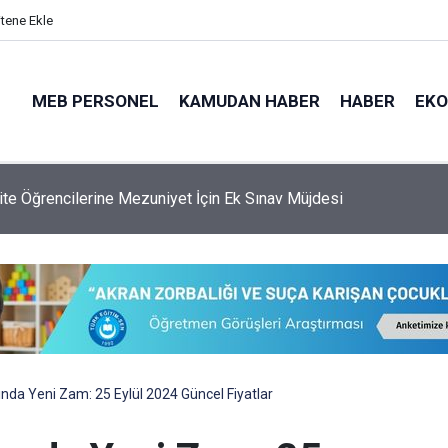
itene Ekle
MEB PERSONEL
KAMUDAN HABER
HABER
EK
 Genel Müdürlüğü'ne 6.250 Kişilik Yeni Kadro
ında Yeni Zam: 25 Eylül 2024 Güncel Fiyatlar