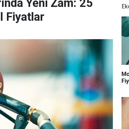
rında Yeni Zam: 25
Ek
 Fiyatlar
Mo
Fiy