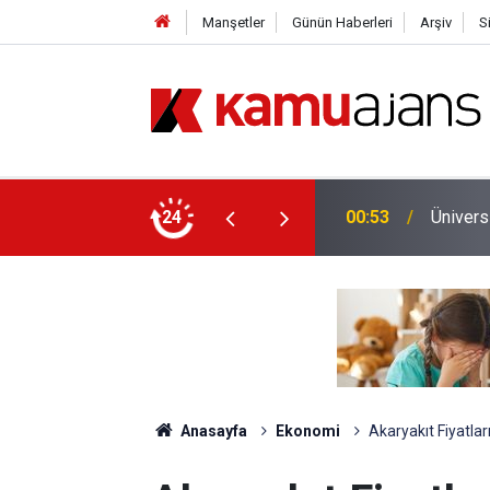
Manşetler
Günün Haberleri
Arşiv
S
yet İçin Ek Sınav Müjdesi
24
00:11
Emniyet
Anasayfa
Ekonomi
Akaryakıt Fiyatlar