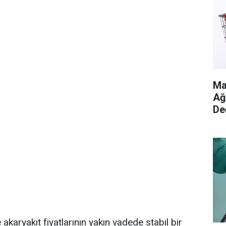
Ma
Ağ
De
 akaryakıt fiyatlarının yakın vadede stabil bir