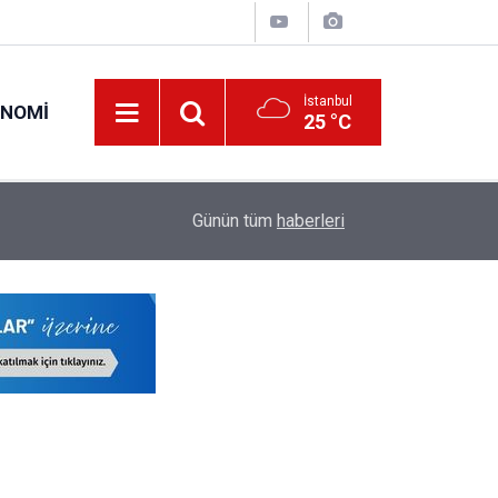
İstanbul
ONOMI
25 °C
23:09
MEB Öğretmenlere İl Emri Atama Hakkı Vermek
Günün tüm
haberleri