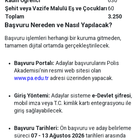
Kadın Öğrenci
630
Şehit veya Vazife Malulü Eş ve Çocukları
60
Toplam
3.250
Başvuru Nereden ve Nasıl Yapılacak?
Başvuru işlemleri herhangi bir kuruma gitmeden,
tamamen dijital ortamda gerçekleştirilecek.
Başvuru Portalı:
Adaylar başvurularını Polis
Akademisi'nin resmi web sitesi olan
www.pa.edu.tr
adresi üzerinden yapacak.
Giriş Yöntemi:
Adaylar sisteme
e-Devlet şifresi
,
mobil imza veya T.C. kimlik kartı entegrasyonu ile
giriş sağlayabilecek.
Başvuru Tarihleri:
Ön başvuru ve aday belirleme
süreci
07 - 13 Ağustos 2026
tarihleri arasında